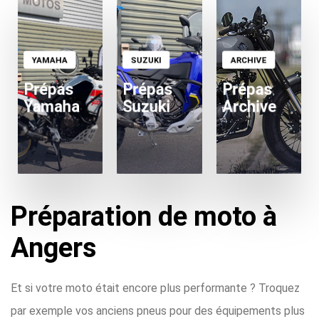
YAMAHA
SUZUKI
ARCHIVE
Voir les prépas
Voir les prépas
Voir les prépas
Prépas
Prépas
Prépas
Yamaha
Suzuki
Archive
Préparation de moto à
Angers
Et si votre moto était encore plus performante ? Troquez
par exemple vos anciens pneus pour des équipements plus