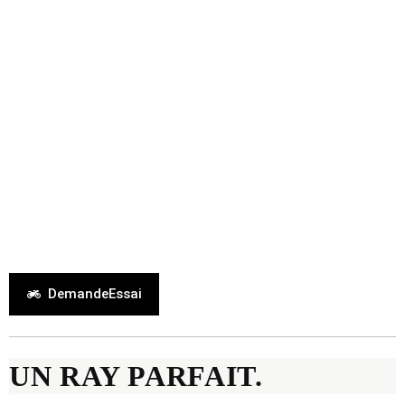
D
e
m
a
n
d
e
E
s
s
a
i
UN RAY PARFAIT.